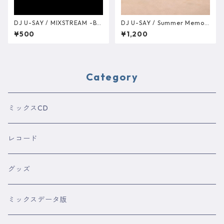
DJ U-SAY / MIXSTREAM -Ba
DJ U-SAY / Summer Memori
ck & Forth 2000s to 2020s
es -Japanese Edition-
¥500
¥1,200
Mellow Mix Live Stream Edit
ion DATA版
Category
ミックスCD
レコード
グッズ
ミックスデータ版