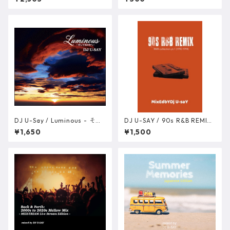
m Edition DATA版
DJ U-Say / Luminous - そし
DJ U-SAY / 90s R&B REMIX
て光の中へ- [MixCD]
- RMX COLLECTION Pt.1 (199
¥1,650
¥1,500
0-1994) [MIXCD-R]