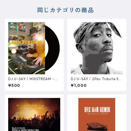
同じカテゴリの商品
DJ U-SAY / MIXSTREAM - 2
DJ U-SAY / 2Pac Tribute Sa
010s Mellow Mix Live Strea
mpling Source Mix DATA版
¥500
¥1,000
m Edition DATA版