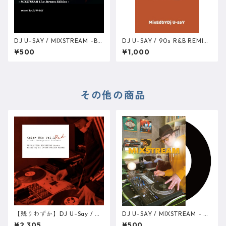
DJ U-SAY / MIXSTREAM -Ba
DJ U-SAY / 90s R&B REMIX
ck & Forth 2000s to 2020s
- RMX COLLECTION Pt.1 (199
¥500
¥1,000
Mellow Mix Live Stream Edit
0-1994) (DATA版)
ion DATA版
その他の商品
【残りわずか】DJ U-Say / Co
DJ U-SAY / MIXSTREAM - 2
lor Mix Vol.1 RED [MixCD]
010s Mellow Mix Live Strea
¥2,305
¥500