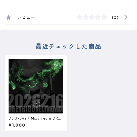
レビュー
(0)
最近チェックした商品
DJ U-SAY / Mixstream DRE
Birthday Tribute Live Mix D
¥1,000
ATA版